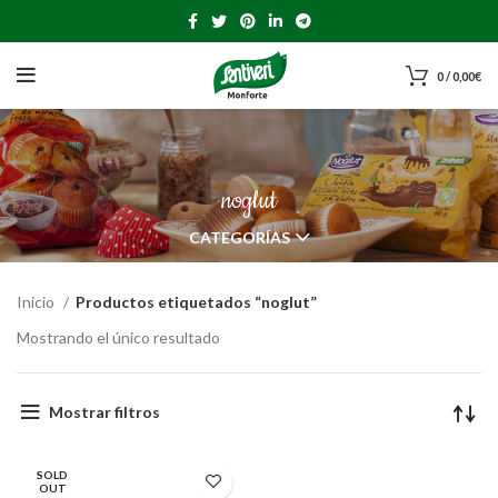
0
/
0,00
€
noglut
CATEGORÍAS
Inicio
Productos etiquetados “noglut”
Mostrando el único resultado
Mostrar filtros
SOLD
OUT