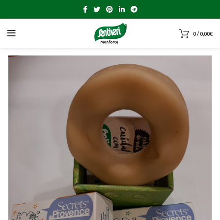
0
/
0,00
€