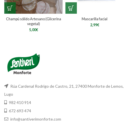
Champú sólido Artesano (Glicerina
Mascarilla facial
vegetal)
2,99
€
5,00
€
Rúa Cardenal Rodrigo de Castro, 21, 27400 Monforte de Lemos,
Lugo
982 410 914
672 693 474
info@santiverimonforte.com